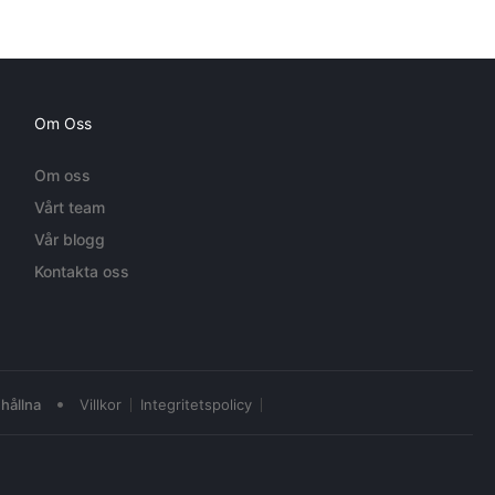
Om Oss
Om oss
Vårt team
Vår blogg
Kontakta oss
•
hållna
Villkor
Integritetspolicy