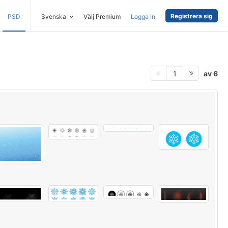
Registrera sig
PSD
Svenska
Välj Premium
Logga in
av 6
1