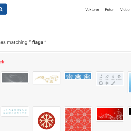
Vektorer
Foton
Video
hes matching
flaga