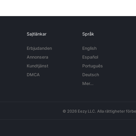
Sajtlänkar
Språk
Erbjudanden
English
Annonsera
Español
Kundtjänst
Português
DMCA
Deutsch
Mer...
© 2026 Eezy LLC. Alla rättigheter förbe