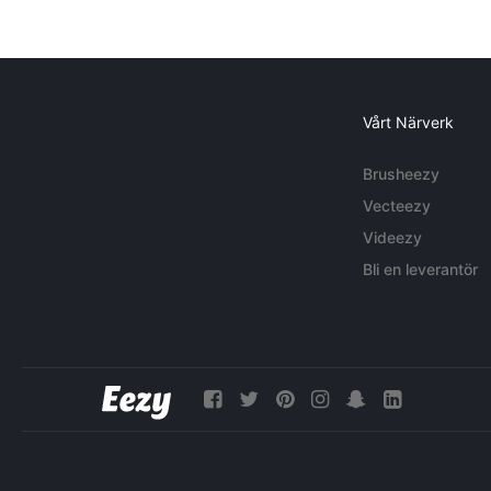
Vårt Närverk
Brusheezy
Vecteezy
Videezy
Bli en leverantör