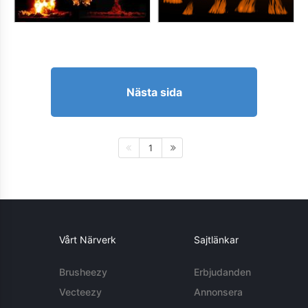
Nästa sida
1
Vårt Närverk
Sajtlänkar
Brusheezy
Erbjudanden
Vecteezy
Annonsera