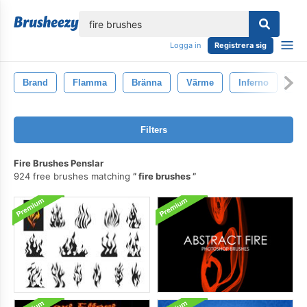
lose
Logga in
Registrera sig
Brand
Flamma
Bränna
Värme
Inferno
Va
Filters
Fire Brushes Penslar
924 free brushes matching
fire brushes