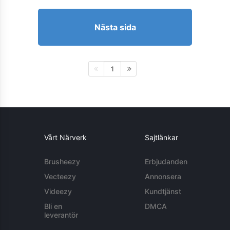
Nästa sida
1
Vårt Närverk
Sajtlänkar
Brusheezy
Erbjudanden
Vecteezy
Annonsera
Videezy
Kundtjänst
Bli en
DMCA
leverantör