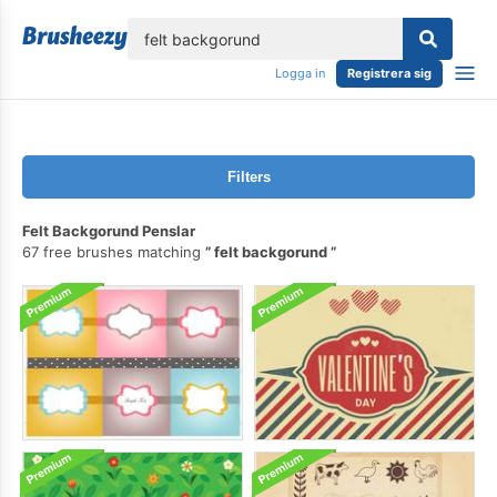
lose
Logga in
Registrera sig
Filters
Felt Backgorund Penslar
67 free brushes matching
felt backgorund