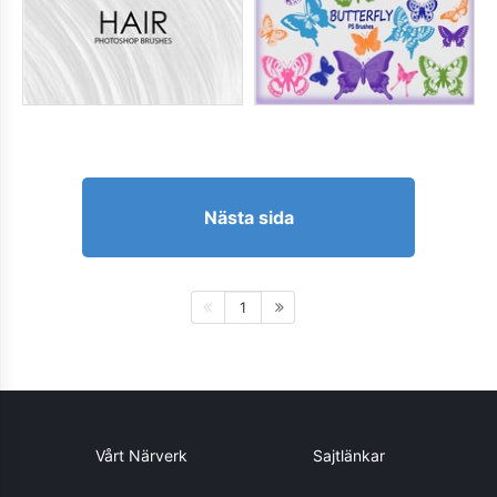
Nästa sida
1
Vårt Närverk
Sajtlänkar