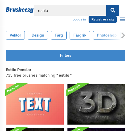
lose
Logga in
Registrera sig
Vektor
Design
Färg
Färgrik
Photoshop
Ci
Filters
Estilo Penslar
735 free brushes matching
estilo