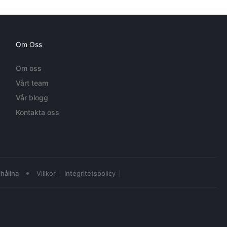
Om Oss
Om oss
Vårt team
Vår blogg
Kontakta oss
•
hållna
Villkor
Integritetspolicy