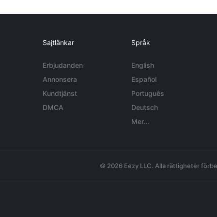
Sajtlänkar
Språk
Erbjudanden
English
Annonsera
Español
Kundtjänst
Português
DMCA
Deutsch
Mer...
© 2026 Eezy LLC. Alla rättigheter förbe