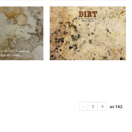
av 142
1