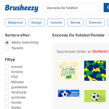
Bakgrund
Design
Isolerat
Borsta
Element
Sortera efter:
Escovas De Futebol Penslar
-
Bästa matchning
Nyaste
Sponsrade bilder av
Filtyp
borstar
Actions
PSD
Mönster
gradienter
strukturer
symboler
former
Styles