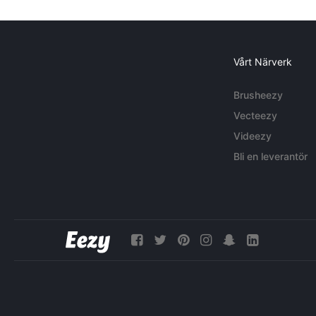
Vårt Närverk
Brusheezy
Vecteezy
Videezy
Bli en leverantör