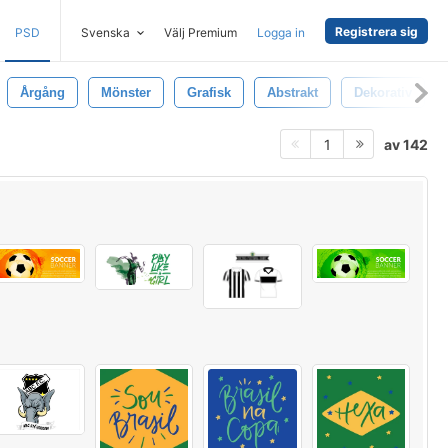
Registrera sig
PSD
Svenska
Välj Premium
Logga in
Årgång
Mönster
Grafisk
Abstrakt
Dekorativ
av 142
1