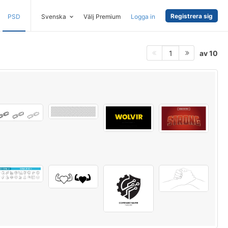
Registrera sig
PSD
Svenska
Välj Premium
Logga in
av 10
1