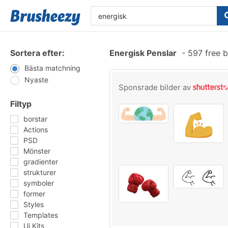
Sortera efter:
Energisk Penslar
-
597 free 
Bästa matchning
Nyaste
Sponsrade bilder av
Filtyp
borstar
Actions
PSD
Mönster
gradienter
strukturer
symboler
former
Styles
Templates
Ui Kits