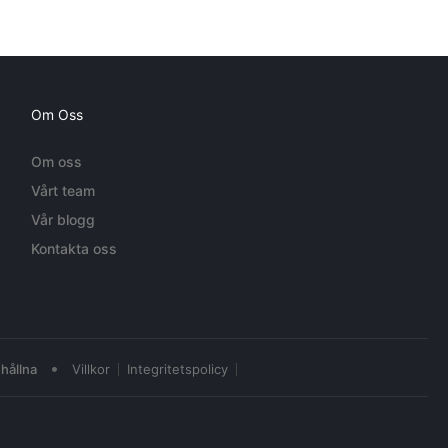
Om Oss
Om oss
Vårt team
Vår blogg
Kontakta oss
•
hållna
Villkor
Integritetspolicy