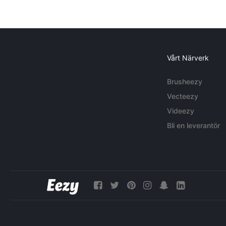
Vårt Närverk
Brusheezy
Vecteezy
Videezy
Bli en leverantör