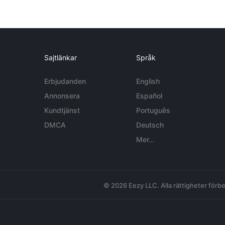
Sajtlänkar
Språk
Erbjudanden
English
Annonsera
Español
Kundtjänst
Português
DMCA
Deutsch
Mer...
© 2026 Eezy LLC. Alla rättigheter förbe