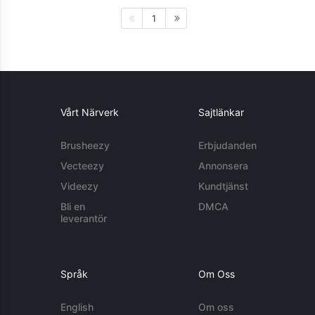
1
Vårt Närverk
Sajtlänkar
Brusheezy
Erbjudanden
Vecteezy
Annonsera
Videezy
Kundtjänst
Bli en
DMCA
leverantör
Språk
Om Oss
English
Om oss