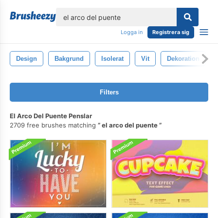
lose
Logga in
Registrera sig
Design
Bakgrund
Isolerat
Vit
Dekoration
Filters
El Arco Del Puente Penslar
2709 free brushes matching
el arco del puente