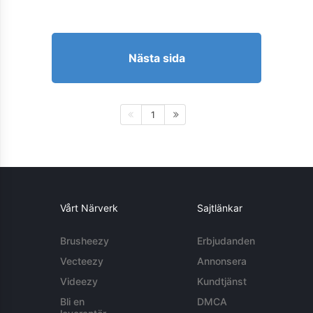
Nästa sida
1
Vårt Närverk
Sajtlänkar
Brusheezy
Erbjudanden
Vecteezy
Annonsera
Videezy
Kundtjänst
Bli en
DMCA