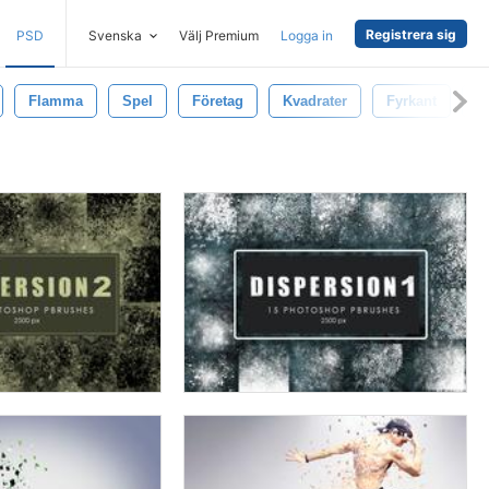
Registrera sig
PSD
Svenska
Välj Premium
Logga in
Flamma
Spel
Företag
Kvadrater
Fyrkant
Q