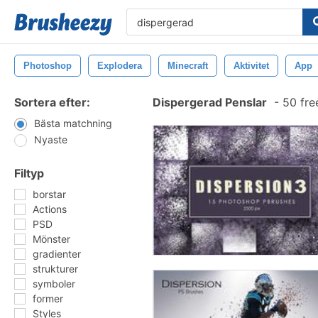
Photoshop
Explodera
Minecraft
Aktivitet
App
Sortera efter:
Dispergerad Penslar
-
50 fre
Bästa matchning
Nyaste
Filtyp
borstar
Actions
PSD
Mönster
gradienter
strukturer
symboler
former
Styles