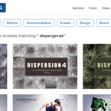
Vektorer
Foton
Video
Bränna
Kommunikation
Kreativ
Design
Brand
e brushes matching
dispergerad