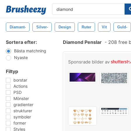
Diamant-
Silver-
Design
Ruter
Vit
Guld-
Sortera efter:
Diamond Penslar
-
208 free 
Bästa matchning
Nyaste
Sponsrade bilder av
Filtyp
borstar
Actions
PSD
Mönster
gradienter
strukturer
symboler
former
Styles