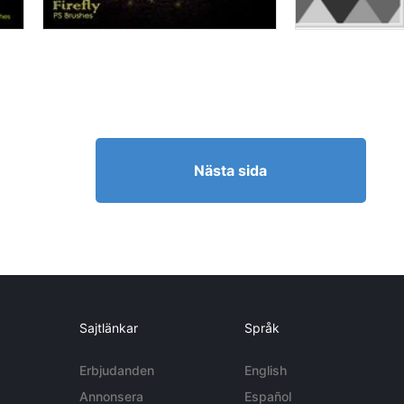
Nästa sida
Sajtlänkar
Språk
Erbjudanden
English
Annonsera
Español