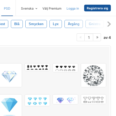
Registrera sig
PSD
Svenska
Välj Premium
Logga in
est
Blå
Smycken
Lyx
Årgång
Gnistra
Gul
av 4
1