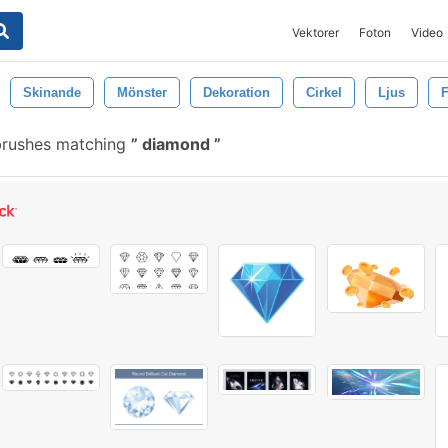
Vektorer
Foton
Video
Skinande
Mönster
Dekoration
Cirkel
Ljus
F
brushes matching
diamond