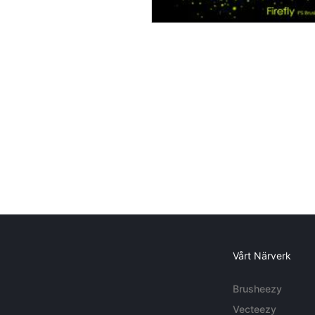
Vårt Närverk
Brusheezy
Vecteezy