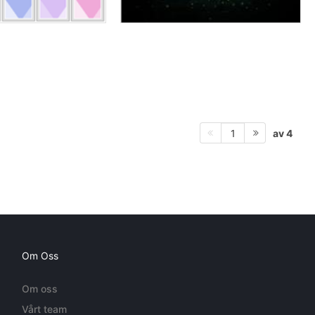
av 4
1
Om Oss
Om oss
Vårt team