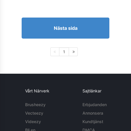
Nästa sida
1
Vårt Närverk
Sajtlänkar
Brusheezy
Erbjudanden
Vecteezy
Annonsera
Videezy
Kundtjänst
Bli en
DMCA