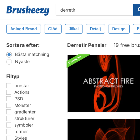
Anlagd Brand
Glöd
Jäkel
Detalj
Design
E
Sortera efter:
Derretir Penslar
-
19 free br
Bästa matchning
Nyaste
Filtyp
borstar
Actions
PSD
Mönster
gradienter
strukturer
symboler
former
Styles