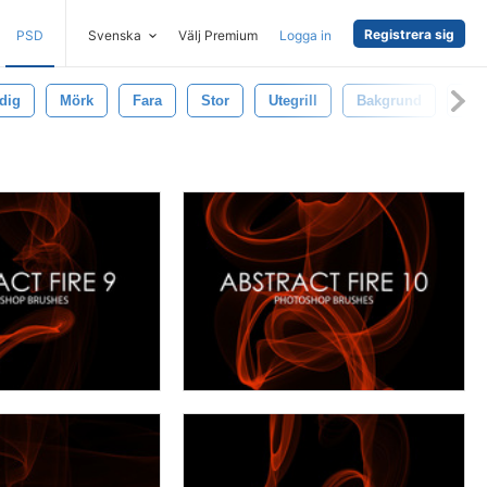
Registrera sig
PSD
Svenska
Välj Premium
Logga in
dig
Mörk
Fara
Stor
Utegrill
Bakgrund
Ask