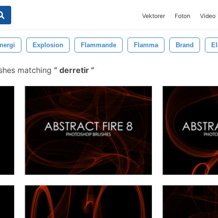
Vektorer
Foton
Video
nergi
Explosion
Flammande
Flamma
Brand
El
ushes matching
derretir