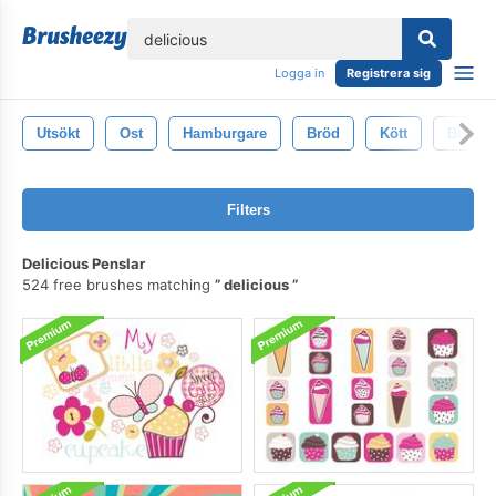
lose
Logga in
Registrera sig
Utsökt
Ost
Hamburgare
Bröd
Kött
Bbq
Filters
Delicious Penslar
524 free brushes matching
delicious