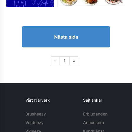
Nästa sida
1
Vårt Närverk
Sajtlänkar
Brusheezy
Erbjudanden
Vecteezy
Annonsera
Videezy
Kundtjänst