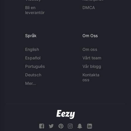
Bli en
DMCA
leverantör
Språk
Om Oss
English
Om oss
Español
Vårt team
Português
Vår blogg
Deutsch
Kontakta
oss
Mer...