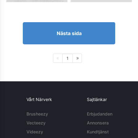
Nästa sida
1
Vårt Närverk
Sajtlänkar
Brusheezy
Erbjudanden
Vecteezy
Annonsera
Videezy
Kundtjänst