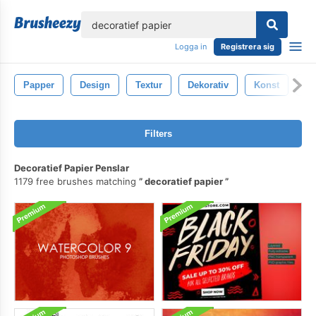
lose
Logga in
Registrera sig
Papper
Design
Textur
Dekorativ
Konst
Ba
Filters
Decoratief Papier Penslar
1179 free brushes matching
decoratief papier