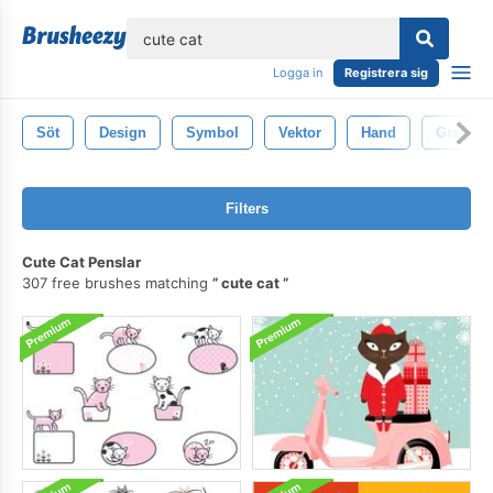
lose
Logga in
Registrera sig
Söt
Design
Symbol
Vektor
Hand
Grafisk
Filters
Cute Cat Penslar
307 free brushes matching
cute cat