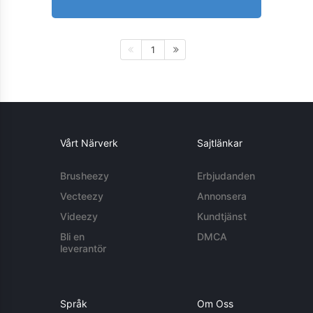
1
Vårt Närverk
Sajtlänkar
Brusheezy
Erbjudanden
Vecteezy
Annonsera
Videezy
Kundtjänst
Bli en
DMCA
leverantör
Språk
Om Oss