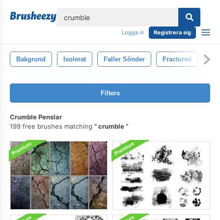
lose
Logga in
Registrera sig
Bakgrund
Isolerat
Faller Sönder
Fractured
Fan
Filters
Crumble Penslar
199 free brushes matching
crumble