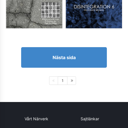
Nästa sida
1
Vårt Närverk
Sajtlänkar