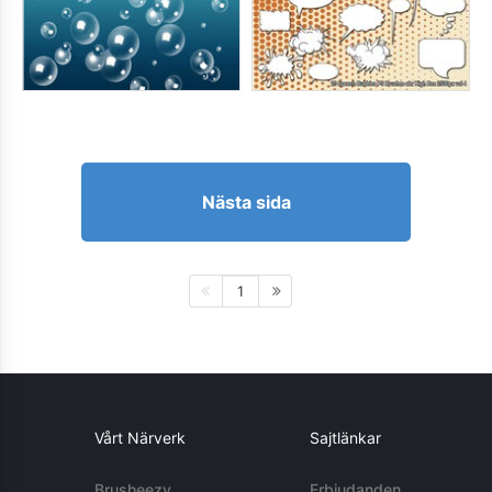
Nästa sida
1
Vårt Närverk
Sajtlänkar
Brusheezy
Erbjudanden