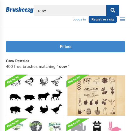
lose
Logga in
Registrera sig
Filters
Cow Penslar
400 free brushes matching
cow