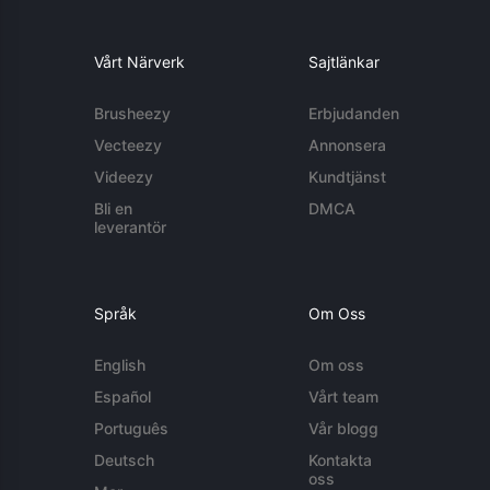
Vårt Närverk
Sajtlänkar
Brusheezy
Erbjudanden
Vecteezy
Annonsera
Videezy
Kundtjänst
Bli en
DMCA
leverantör
Språk
Om Oss
English
Om oss
Español
Vårt team
Português
Vår blogg
Deutsch
Kontakta
oss