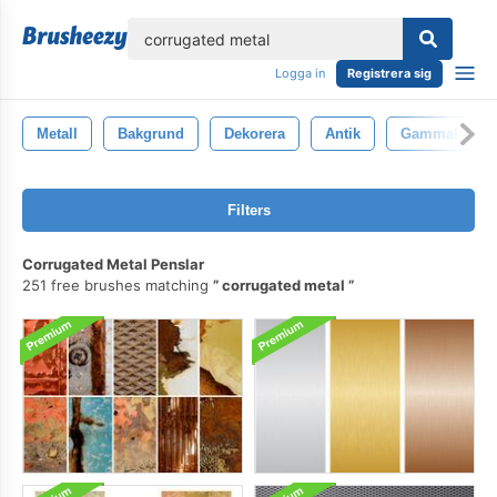
lose
Logga in
Registrera sig
Metall
Bakgrund
Dekorera
Antik
Gammal
Filters
Corrugated Metal Penslar
251 free brushes matching
corrugated metal