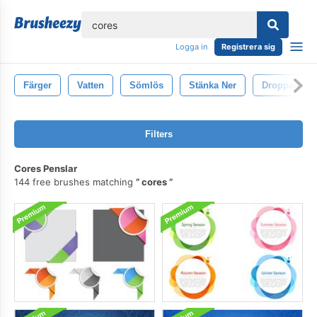
lose
Logga in
Registrera sig
Färger
Vatten
Sömlös
Stänka Ner
Droppar
Filters
Cores Penslar
144 free brushes matching
cores