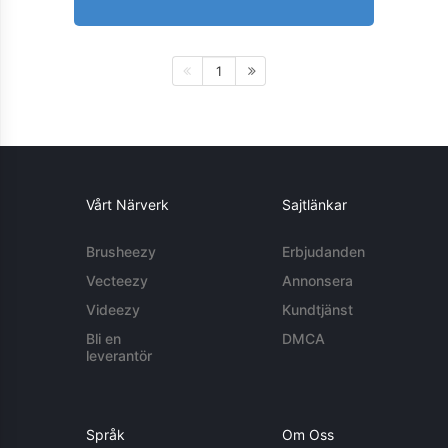
1
Vårt Närverk
Sajtlänkar
Brusheezy
Erbjudanden
Vecteezy
Annonsera
Videezy
Kundtjänst
Bli en
DMCA
leverantör
Språk
Om Oss