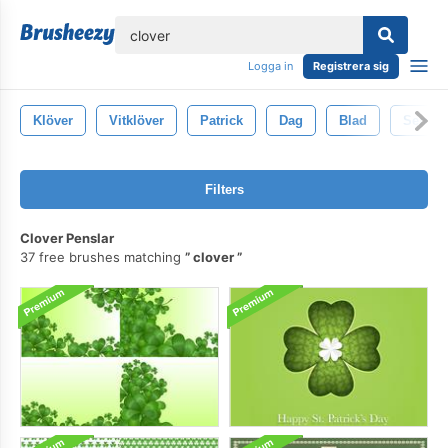
lose
Logga in
Registrera sig
Klöver
Vitklöver
Patrick
Dag
Blad
Semest
Filters
Clover Penslar
37 free brushes matching
clover