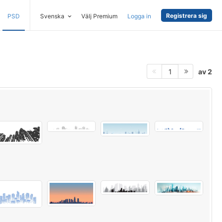
Registrera sig
PSD
Svenska
Välj Premium
Logga in
av 2
1