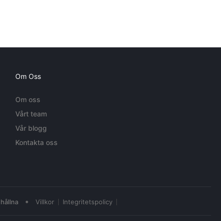
Om Oss
Om oss
Vårt team
Vår blogg
Kontakta oss
•
hållna
Villkor
Integritetspolicy