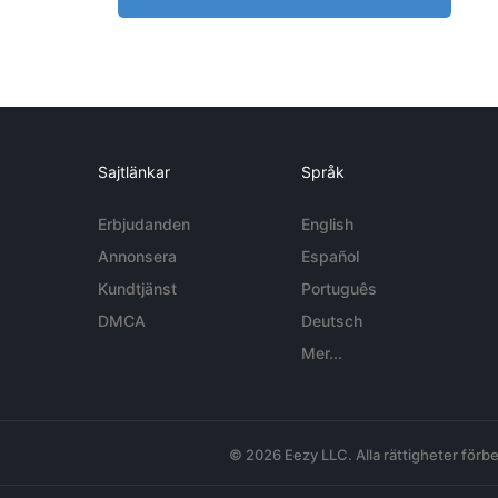
Sajtlänkar
Språk
Erbjudanden
English
Annonsera
Español
Kundtjänst
Português
DMCA
Deutsch
Mer...
© 2026 Eezy LLC. Alla rättigheter förbe