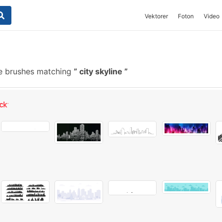
Vektorer
Foton
Video
e brushes matching
city skyline