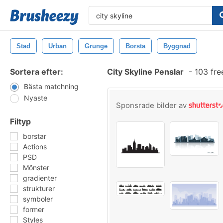
Stad
Urban
Grunge
Borsta
Byggnad
Sortera efter:
City Skyline Penslar
-
103 fre
Bästa matchning
Nyaste
Sponsrade bilder av
Filtyp
borstar
Actions
PSD
Mönster
gradienter
strukturer
symboler
former
Styles