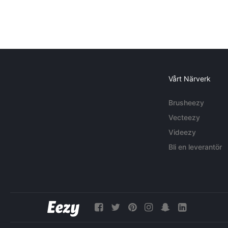
Vårt Närverk
Brusheezy
Vecteezy
Videezy
Bli en leverantör