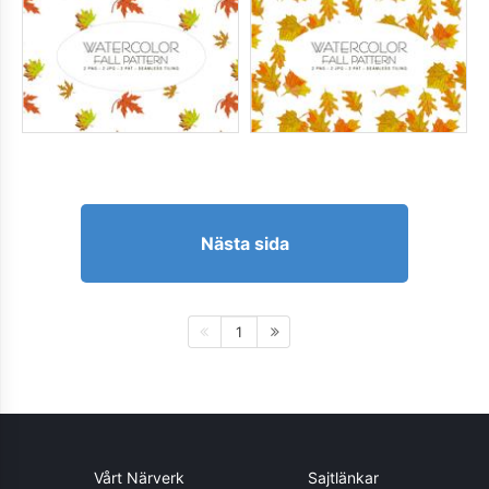
Nästa sida
1
Vårt Närverk
Sajtlänkar