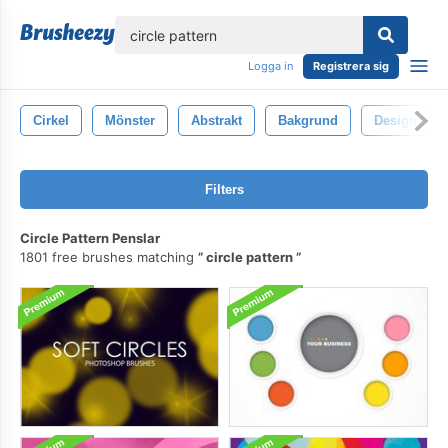
lose
Logga in
Registrera sig
Cirkel
Mönster
Abstrakt
Bakgrund
Design
Filters
Circle Pattern Penslar
1801 free brushes matching
circle pattern