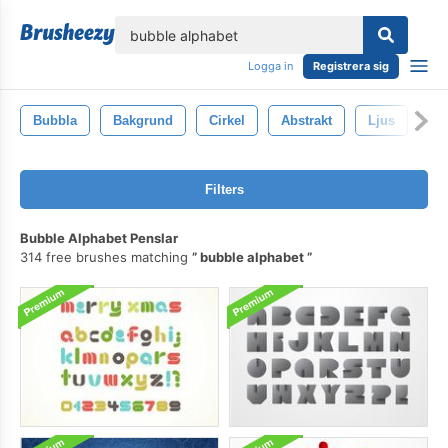
lose
Logga in
Registrera sig
Bubbla
Bakgrund
Cirkel
Abstrakt
Ljus
Va
Filters
Bubble Alphabet Penslar
314 free brushes matching
bubble alphabet