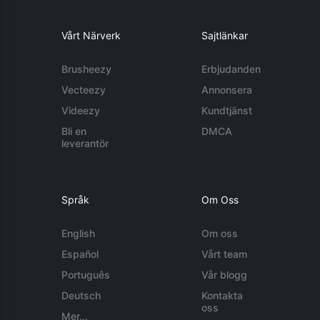
Vårt Närverk
Sajtlänkar
Brusheezy
Erbjudanden
Vecteezy
Annonsera
Videezy
Kundtjänst
Bli en
DMCA
leverantör
Språk
Om Oss
English
Om oss
Español
Vårt team
Português
Vår blogg
Deutsch
Kontakta
oss
Mer...