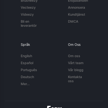
Brusheezy
Erbjudanden
Vecteezy
Annonsera
Videezy
Kundtjänst
Bli en
DMCA
leverantör
Språk
Om Oss
English
Om oss
Español
Vårt team
Português
Vår blogg
Deutsch
Kontakta
oss
Mer...