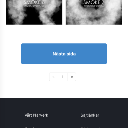
Nästa sida
1
Vårt Närverk
Sajtlänkar