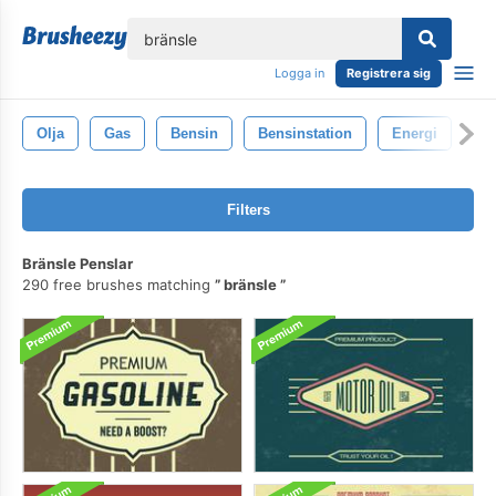
lose
Logga in
Registrera sig
Olja
Gas
Bensin
Bensinstation
Energi
Filters
Bränsle Penslar
290 free brushes matching
bränsle