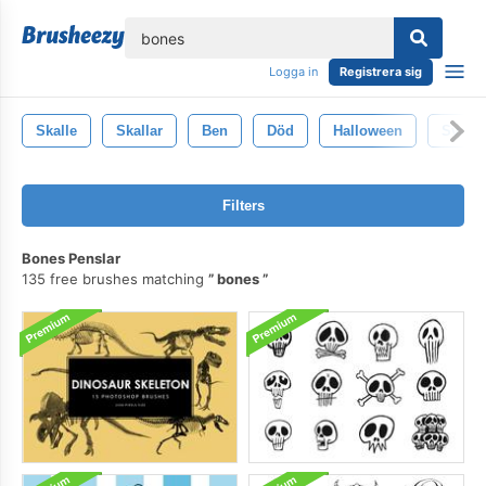
lose
Logga in
Registrera sig
Skalle
Skallar
Ben
Död
Halloween
Svart
Filters
Bones Penslar
135 free brushes matching
bones