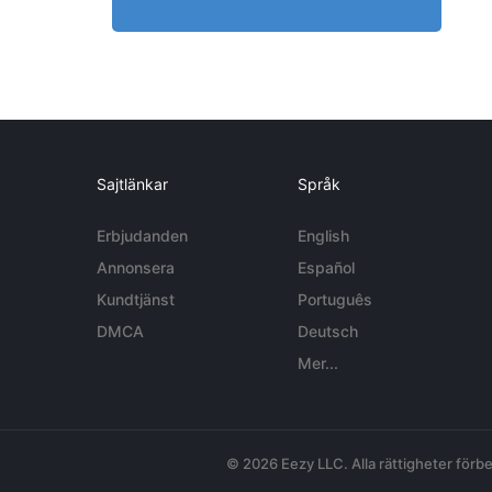
Sajtlänkar
Språk
Erbjudanden
English
Annonsera
Español
Kundtjänst
Português
DMCA
Deutsch
Mer...
© 2026 Eezy LLC. Alla rättigheter förbe