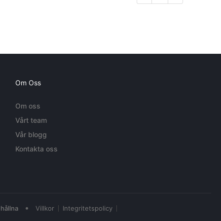
Om Oss
Om oss
Vårt team
Vår blogg
Kontakta oss
•
hållna
Villkor
Integritetspolicy