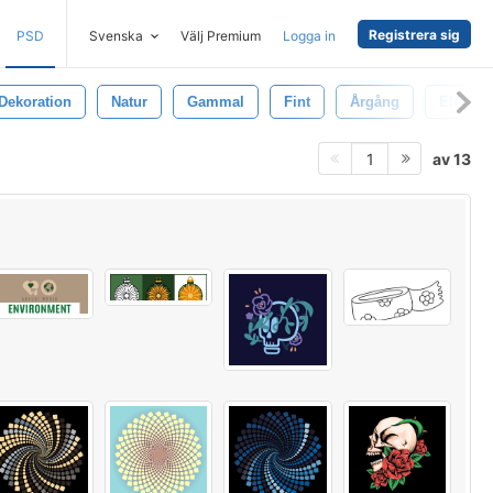
Registrera sig
PSD
Svenska
Välj Premium
Logga in
Dekoration
Natur
Gammal
Fint
Årgång
Elegant
av 13
1