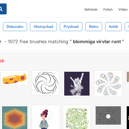
Vektorer
Foton
Video
Dekorativ
Utsmyckad
Prydnad
Retro
Antik
r
-
1072 free brushes matching
blommiga virvlar runt