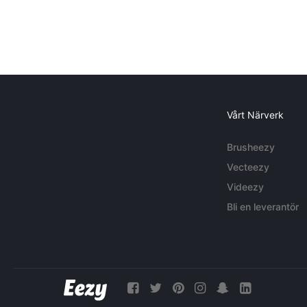
Vårt Närverk
Brusheezy
Vecteezy
Videezy
Bli en leverantör