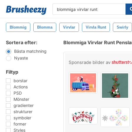
Blommig
Blomma
Virvlar
Virvla Runt
Swirly
Sortera efter:
Blommiga Virvlar Runt Pensla
Bästa matchning
Nyaste
Sponsrade bilder av
Filtyp
borstar
Actions
PSD
Mönster
gradienter
strukturer
symboler
former
Styles