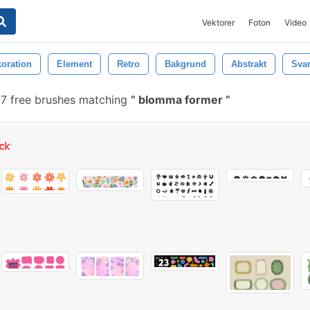
Vektorer
Foton
Video
oration
Element
Retro
Bakgrund
Abstrakt
Svar
7 free brushes matching
blomma former