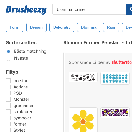
Form
Design
Dekorativ
Blomma
Ram
Dek
Sortera efter:
Blomma Former Penslar
-
151
Bästa matchning
Nyaste
Sponsrade bilder av
Filtyp
borstar
Actions
PSD
Mönster
gradienter
strukturer
symboler
former
Styles