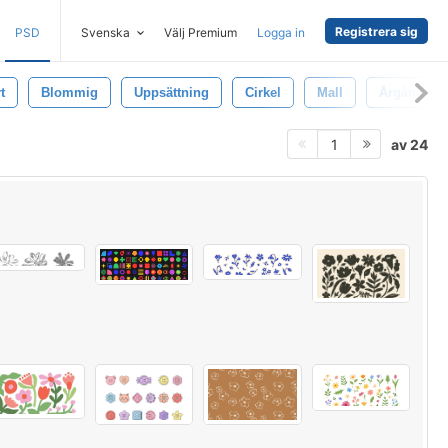
Registrera sig
PSD
Svenska
Välj Premium
Logga in
t
Blommig
Uppsättning
Cirkel
Mall
Årgång
av 24
1