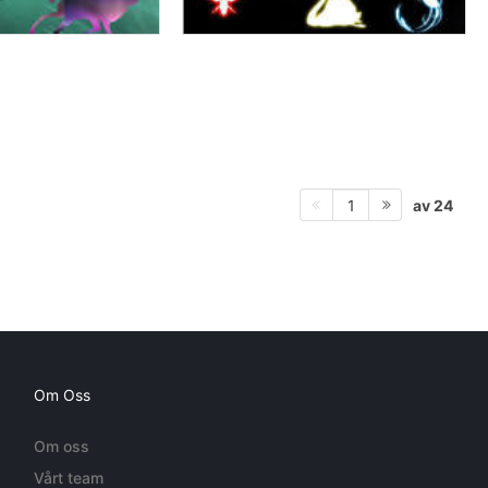
av 24
1
Om Oss
Om oss
Vårt team