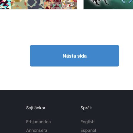
Nästa sida
Sajtlänkar
Språk
Erbjudanden
English
Annonsera
Español