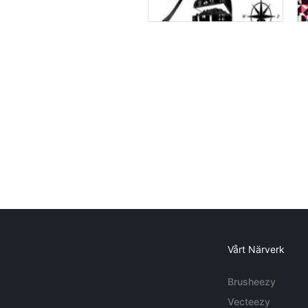
Vårt Närverk
Brusheezy
Vecteezy