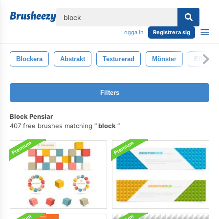
lose
Logga in
Registrera sig
Blockera
Abstrakt
Texturerad
Mönster
Effekt
Filters
Block Penslar
407 free brushes matching
block