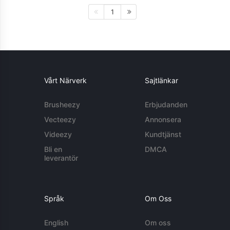
1
Vårt Närverk
Sajtlänkar
Brusheezy
Erbjudanden
Vecteezy
Annonsera
Videezy
Kundtjänst
Bli en
DMCA
leverantör
Språk
Om Oss
English
Om oss