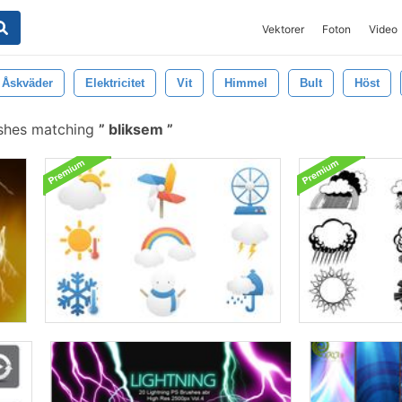
Vektorer
Foton
Video
Åskväder
Elektricitet
Vit
Himmel
Bult
Höst
ushes matching
bliksem