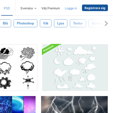
Registrera sig
PSD
Svenska
Välj Premium
Logga in
Blå
Photoshop
Våt
Ljus
Textur
Dimma