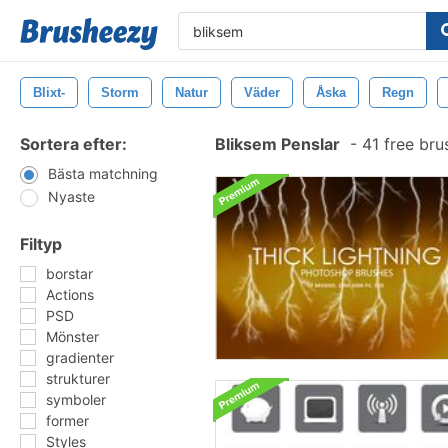
Blixt-
Storm
Natur
Väder
Åska
Regn
Sortera efter:
Bliksem Penslar
-
41 free br
Bästa matchning
Nyaste
Filtyp
borstar
Actions
PSD
Mönster
gradienter
strukturer
symboler
former
Styles