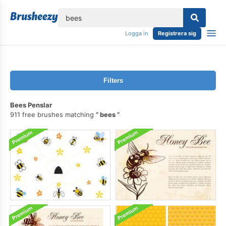
lose
Logga in
Registrera sig
Filters
Bees Penslar
911 free brushes matching
bees