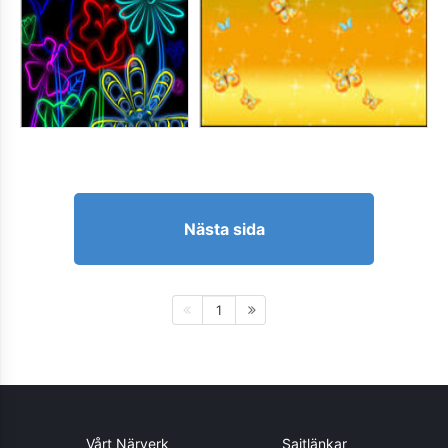
Nästa sida
1
Vårt Närverk
Sajtlänkar