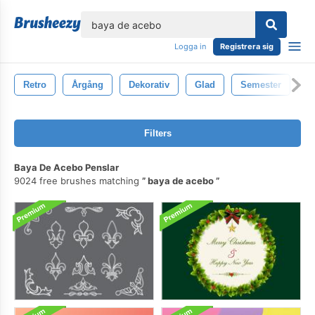
lose
Logga in
Registrera sig
Retro
Årgång
Dekorativ
Glad
Semester
N
Filters
Baya De Acebo Penslar
9024 free brushes matching
baya de acebo