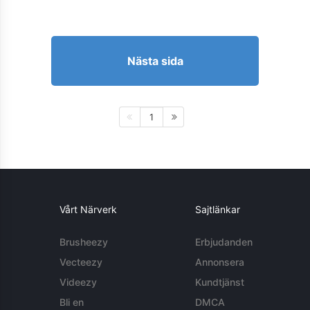
Nästa sida
1
Vårt Närverk
Sajtlänkar
Brusheezy
Erbjudanden
Vecteezy
Annonsera
Videezy
Kundtjänst
Bli en
DMCA