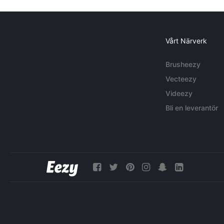
Vårt Närverk
Brusheezy
Vecteezy
Videezy
Bli en leverantör