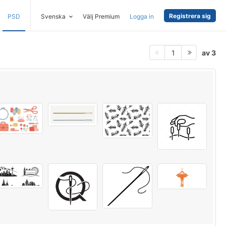
Registrera sig
PSD
Svenska
Välj Premium
Logga in
av 3
1