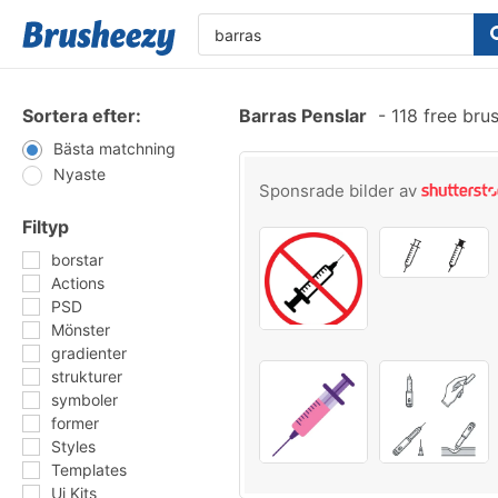
Sortera efter:
Barras Penslar
-
118 free bru
Bästa matchning
Nyaste
Sponsrade bilder av
Filtyp
borstar
Actions
PSD
Mönster
gradienter
strukturer
symboler
former
Styles
Templates
Ui Kits