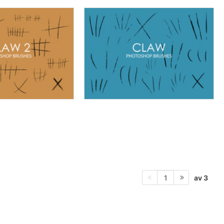
av 3
1