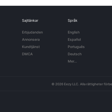
Sajtlänkar
Språk
Erbjudanden
English
Annonsera
Español
Kundtjänst
Português
DMCA
Deutsch
Mer...
© 2026 Eezy LLC. Alla rättigheter förbe