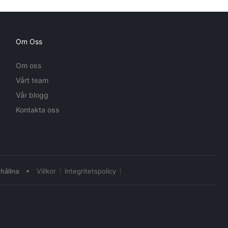
Om Oss
Om oss
Vårt team
Vår blogg
Kontakta oss
•
hållna
Villkor
Integritetspolicy