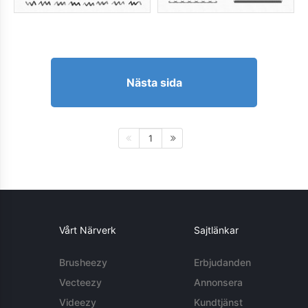
Nästa sida
1
Vårt Närverk
Sajtlänkar
Brusheezy
Erbjudanden
Vecteezy
Annonsera
Videezy
Kundtjänst