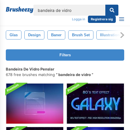
lose
Logga in
Registrera sig
Glas
Design
Baner
Brush Set
Illustration
Filters
Bandeira De Vidro Penslar
678 free brushes matching
bandeira de vidro