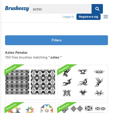
lose
Logga in
Registrera sig
Filters
Aztec Penslar
150 free brushes matching
aztec