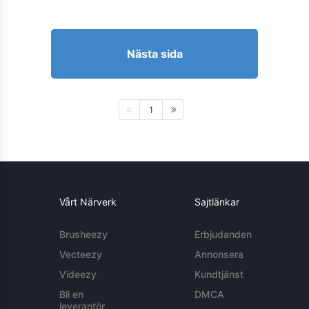
Nästa sida
1
Vårt Närverk
Sajtlänkar
Brusheezy
Erbjudanden
Vecteezy
Annonsera
Videezy
Kundtjänst
Bli en
DMCA
leverantör