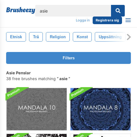
lose
Logga in
Registrera sig
Etnisk
Trä
Religion
Konst
Uppsättning
B
Filters
Asie Penslar
38 free brushes matching
asie