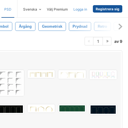
Registrera sig
PSD
Svenska
Välj Premium
Logga in
mbol
Årgång
Geometrisk
Prydnad
Retro
Märka
av 9
1