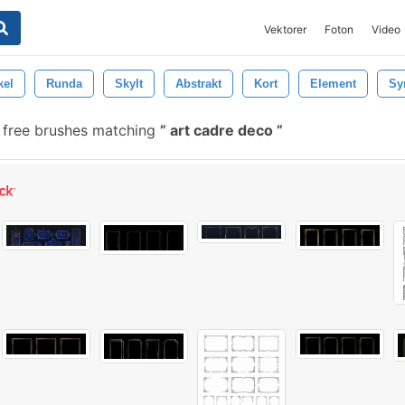
Vektorer
Foton
Video
kel
Runda
Skylt
Abstrakt
Kort
Element
Sy
 free brushes matching
art cadre deco