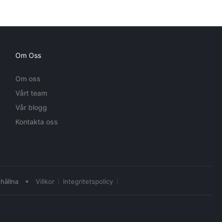
Om Oss
Om oss
Vårt team
Vår blogg
Kontakta oss
•
hållna
Villkor
Integritetspolicy