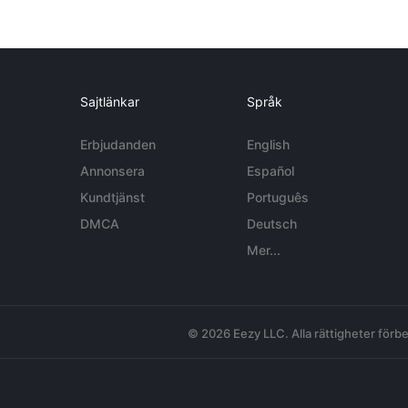
Sajtlänkar
Språk
Erbjudanden
English
Annonsera
Español
Kundtjänst
Português
DMCA
Deutsch
Mer...
© 2026 Eezy LLC. Alla rättigheter förbe