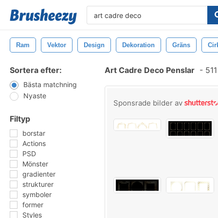
Ram
Vektor
Design
Dekoration
Gräns
Cir
Sortera efter:
Art Cadre Deco Penslar
-
511
Bästa matchning
Nyaste
Sponsrade bilder av
Filtyp
borstar
Actions
PSD
Mönster
gradienter
strukturer
symboler
former
Styles