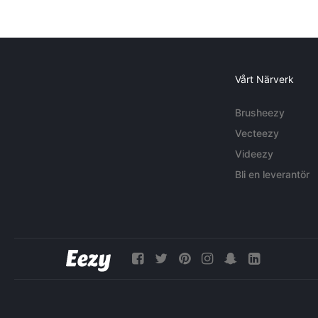
Vårt Närverk
Brusheezy
Vecteezy
Videezy
Bli en leverantör