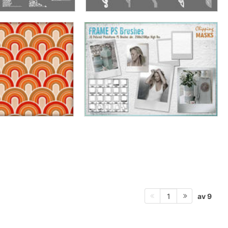
av 9
1