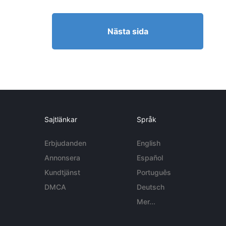
Nästa sida
Sajtlänkar
Språk
Erbjudanden
English
Annonsera
Español
Kundtjänst
Português
DMCA
Deutsch
Mer...