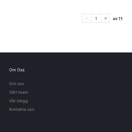
av 11
1
Om Oss
Om oss
Vårt team
Vår blogg
Kontakta oss