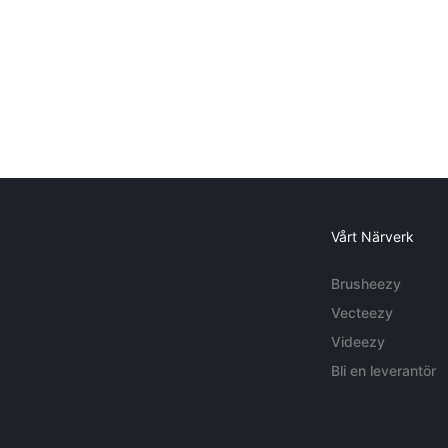
Vårt Närverk
Brusheezy
Vecteezy
Videezy
Bli en leverantör