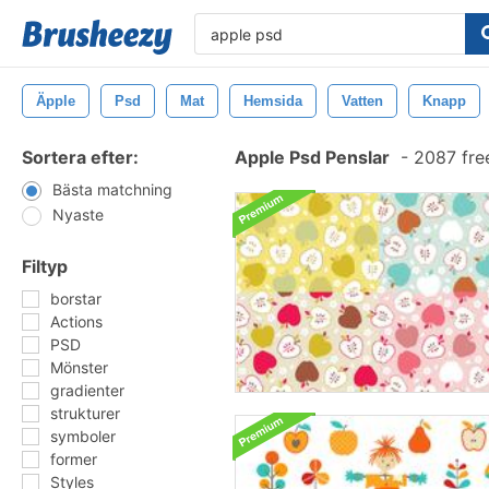
Äpple
Psd
Mat
Hemsida
Vatten
Knapp
Sortera efter:
Apple Psd Penslar
-
2087 fre
Bästa matchning
Nyaste
Filtyp
borstar
Actions
PSD
Mönster
gradienter
strukturer
symboler
former
Styles