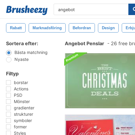
Rabatt
Marknadsföring
Befordran
Design
Erbj
Sortera efter:
Angebot Penslar
-
26 free br
Bästa matchning
Nyaste
Filtyp
borstar
Actions
PSD
Mönster
gradienter
strukturer
symboler
former
Styles