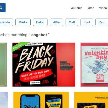
Vektorer
Foton
Video
udande
Märka
Dekal
Affär
Mall
Kort
Ram
ushes matching
angebot