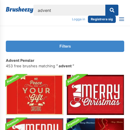
lose
Logga in
Registrera sig
Filters
Advent Penslar
453 free brushes matching
advent