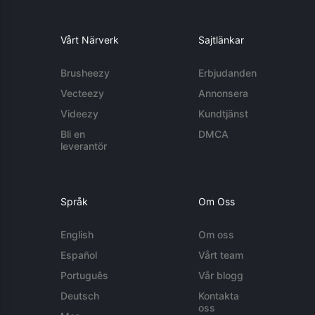
Vårt Närverk
Sajtlänkar
Brusheezy
Erbjudanden
Vecteezy
Annonsera
Videezy
Kundtjänst
Bli en
DMCA
leverantör
Språk
Om Oss
English
Om oss
Español
Vårt team
Português
Vår blogg
Deutsch
Kontakta
oss