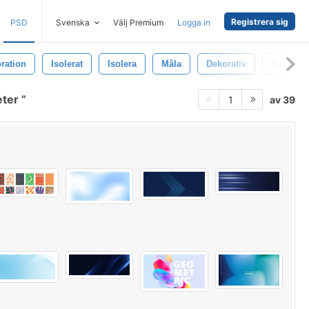
Registrera sig
PSD
Svenska
Välj Premium
Logga in
ration
Isolerat
Isolera
Måla
Dekorativ
Färg
eter
av 39
1