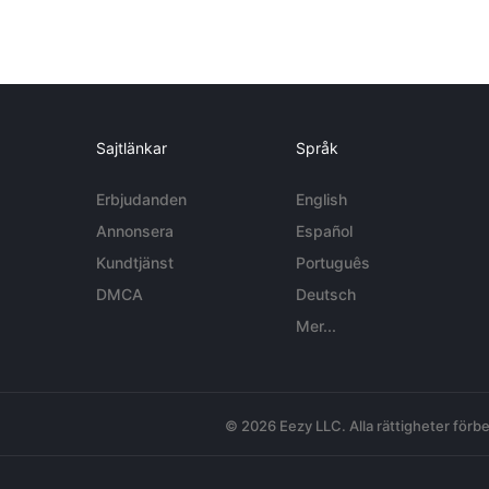
Sajtlänkar
Språk
Erbjudanden
English
Annonsera
Español
Kundtjänst
Português
DMCA
Deutsch
Mer...
© 2026 Eezy LLC. Alla rättigheter förbe