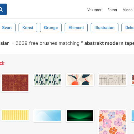
Vektorer
Foton
Video
Svart
Konst
Grunge
Element
Illustration
Deko
slar
-
2639 free brushes matching
abstrakt modern tap