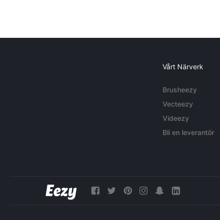
Vårt Närverk
Brusheezy
Vecteezy
Videezy
Bli en leverantör