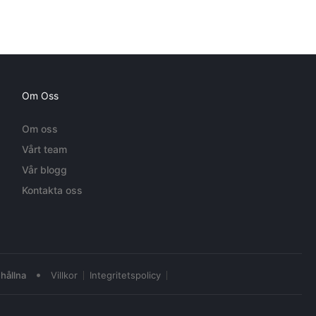
Om Oss
Om oss
Vårt team
Vår blogg
Kontakta oss
•
hållna
Villkor
Integritetspolicy