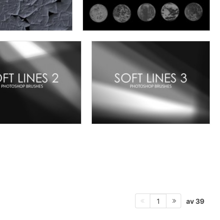
av 39
1