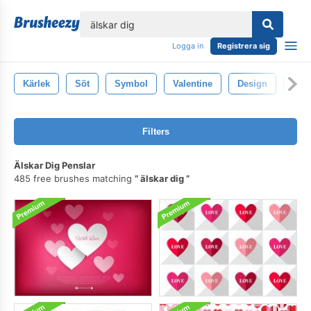
lose
Logga in
Registrera sig
Kärlek
Söt
Symbol
Valentine
Design
Hjär
Filters
Älskar Dig Penslar
485 free brushes matching
älskar dig