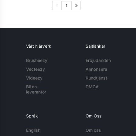
1
Vårt Närverk
Sajtlänkar
Brusheezy
Erbjudanden
Vecteezy
Annonsera
Videezy
Kundtjänst
Bli en
DMCA
leverantör
Språk
Om Oss
English
Om oss