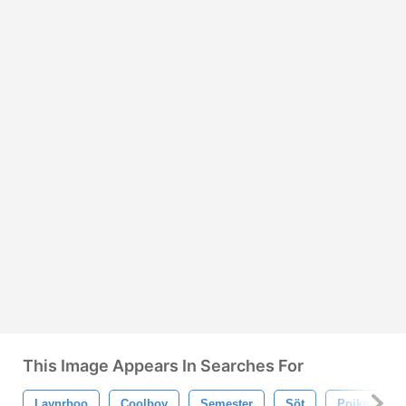
This Image Appears In Searches For
Laynrboo
Coolboy
Semester
Söt
Pojke