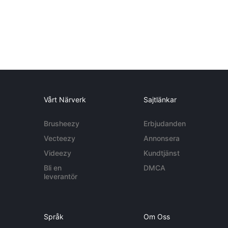
Vårt Närverk
Sajtlänkar
Brusheezy
Erbjudanden
Vecteezy
Annonsera
Videezy
Kundtjänst
Bli en
DMCA
leverantör
Språk
Om Oss