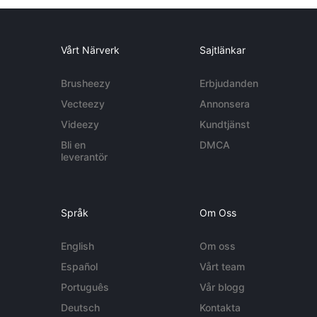
Vårt Närverk
Sajtlänkar
Brusheezy
Erbjudanden
Vecteezy
Annonsera
Videezy
Kundtjänst
Bli en
DMCA
leverantör
Språk
Om Oss
English
Om oss
Español
Vårt team
Português
Vår blogg
Deutsch
Kontakta