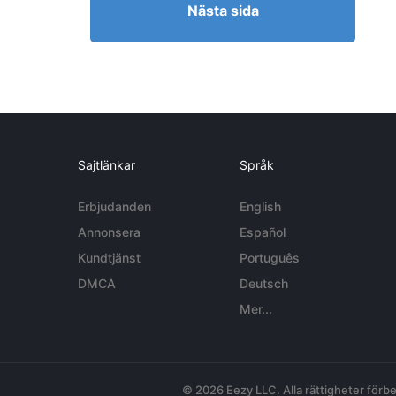
Nästa sida
Sajtlänkar
Språk
Erbjudanden
English
Annonsera
Español
Kundtjänst
Português
DMCA
Deutsch
Mer...
© 2026 Eezy LLC. Alla rättigheter förbe