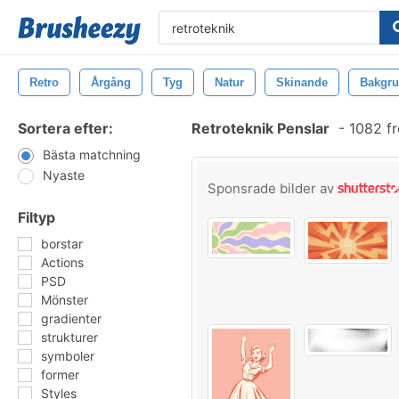
Retro
Årgång
Tyg
Natur
Skinande
Bakgr
Sortera efter:
Retroteknik Penslar
-
1082 fr
Bästa matchning
Nyaste
Sponsrade bilder av
Filtyp
borstar
Actions
PSD
Mönster
gradienter
strukturer
symboler
former
Styles