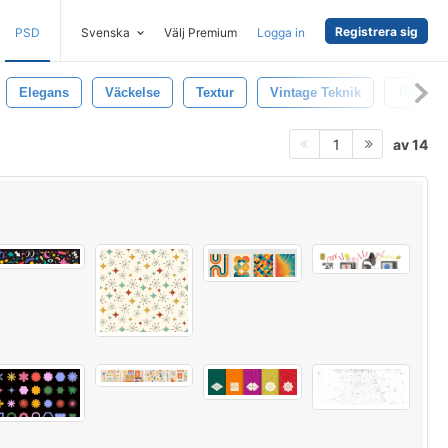
Registrera sig
PSD
Svenska
Välj Premium
Logga in
Elegans
Väckelse
Textur
Vintage Teknik
Teknolo
av 14
1