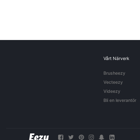
Vårt Närverk
Brusheezy
Vecteezy
Videezy
Bli en leverantör