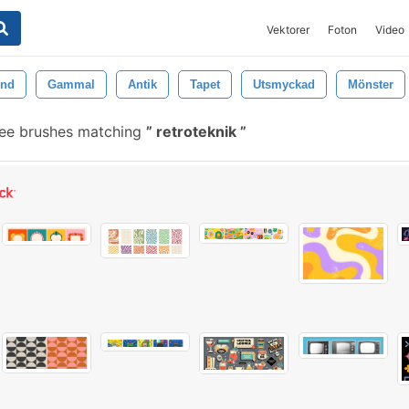
Vektorer
Foton
Video
und
Gammal
Antik
Tapet
Utsmyckad
Mönster
ee brushes matching
retroteknik