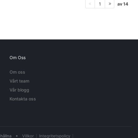
av 14
1
Om Oss
Om oss
Vårt team
Vår blogg
Kontakta oss
•
hållna
Villkor
Integritetspolicy