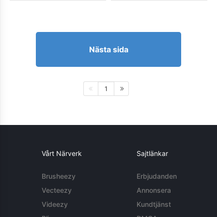
Nästa sida
1
Vårt Närverk
Sajtlänkar
Brusheezy
Erbjudanden
Vecteezy
Annonsera
Videezy
Kundtjänst