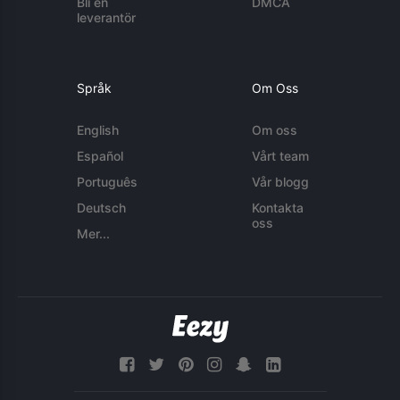
Bli en
DMCA
leverantör
Språk
Om Oss
English
Om oss
Español
Vårt team
Português
Vår blogg
Deutsch
Kontakta
oss
Mer...