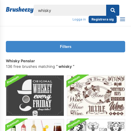
lose
Logga in
Registrera sig
Filters
Whisky Penslar
136 free brushes matching
whisky