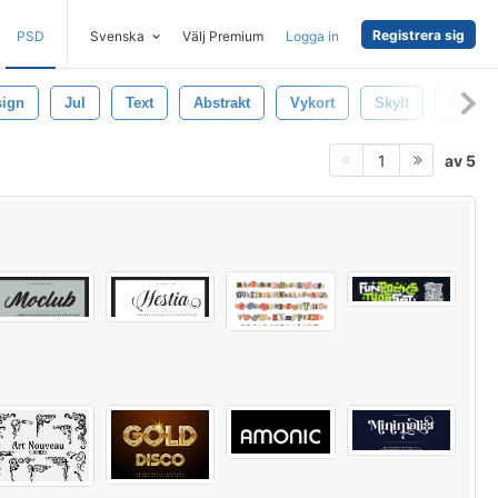
Registrera sig
PSD
Svenska
Välj Premium
Logga in
sign
Jul
Text
Abstrakt
Vykort
Skylt
Font
av 5
1