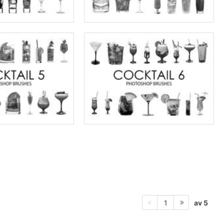
av 5
1