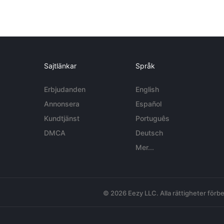
Sajtlänkar
Språk
Erbjudanden
English
Annonsera
Español
Kundtjänst
Português
DMCA
Deutsch
Mer...
© 2026 Eezy LLC. Alla rättigheter förbe