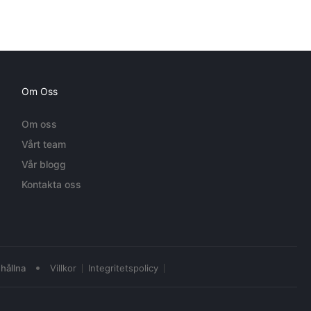
Om Oss
Om oss
Vårt team
Vår blogg
Kontakta oss
•
hållna
Villkor
Integritetspolicy