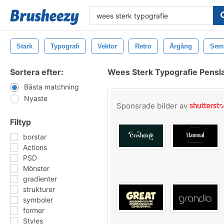
Stark
Typografi
Vektor
Retro
Årgång
Sem
Sortera efter:
Wees Sterk Typografie Pensl
Bästa matchning
Nyaste
Sponsrade bilder av
Filtyp
borstar
Actions
PSD
Mönster
gradienter
strukturer
symboler
former
Styles