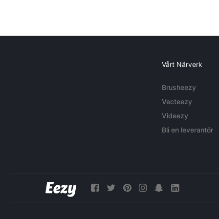
Vårt Närverk
Brusheezy
Vecteezy
Videezy
Bli en leverantör