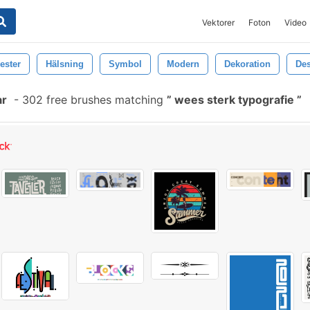
Vektorer
Foton
Video
ester
Hälsning
Symbol
Modern
Dekoration
De
ar
-
302 free brushes matching
wees sterk typografie