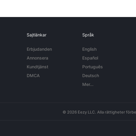
Sajtlänkar
Språk
Erbjudanden
English
Annonsera
Español
Kundtjänst
Português
DMCA
Deutsch
Mer...
© 2026 Eezy LLC. Alla rättigheter förbe