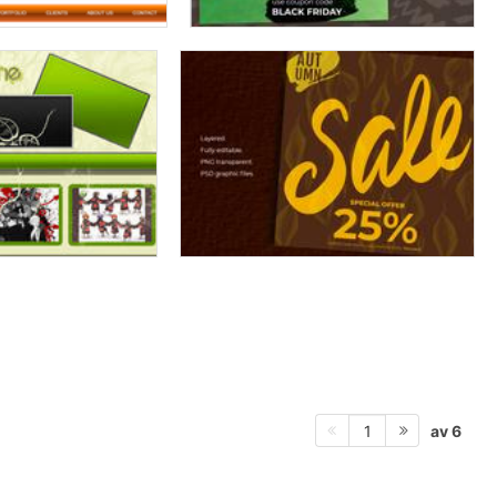
av 6
1