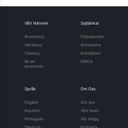
Vårt Närverk
Sajtlänkar
Brusheezy
Erbjudanden
Vecteezy
Annonsera
Videezy
Kundtjänst
Bli en
DMCA
leverantör
Språk
Om Oss
English
Om oss
Español
Vårt team
Português
Vår blogg
Deutsch
Kontakta