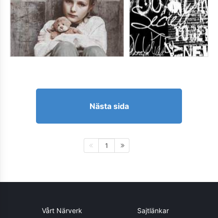
Nästa sida
1
Vårt Närverk
Sajtlänkar