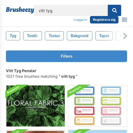
lose
Logga in
Registrera sig
Tyg
Textil-
Textur
Bakgrund
Tapet
Gamma
Filters
Vitt Tyg Penslar
1021 free brushes matching
vitt tyg