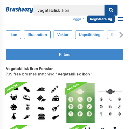
lose
Logga in
Registrera sig
Ikon
Illustration
Vektor
Uppsättning
Design
Filters
Vegetabilisk Ikon Penslar
739 free brushes matching
vegetabilisk ikon