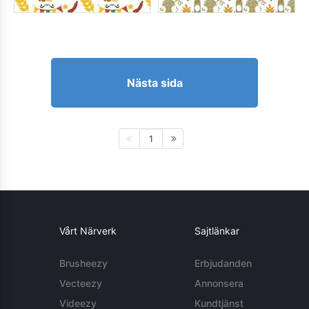
Nästa sida
1
Vårt Närverk
Sajtlänkar
Brusheezy
Erbjudanden
Vecteezy
Annonsera
Videezy
Kundtjänst